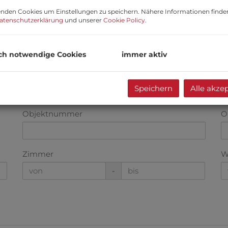
nden Cookies um Einstellungen zu speichern. Nähere Informationen finden
atenschutzerklärung
und unserer
Cookie Policy
.
ch notwendige Cookies
immer aktiv
Speichern
Alle akze
Objektnummer
O
Zimmer
W
-