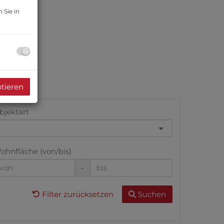
 Sie in
ptieren
bjektart
ohnfläche (von/bis)
-
Filter zurücksetzen
Suchen