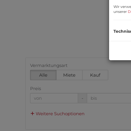
Wir verwe
unserer
D
Technis
Vermarktungsart
Alle
Miete
Kauf
Preis
-
Weitere Suchoptionen