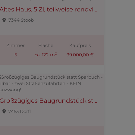
Altes Haus, 5 Zi, teilweise renoviert, Fenster & Türen erneuert, Dach neu eingedeckt, Carport
7344 Stoob
Zimmer
Fläche
Kaufpreis
2
5
ca. 122 m
99.000,00 €
Großzügiges Baugrundstück statt Sparbuch - teilbar - zwei Straßenzufahrten - KEIN Bauzwang!
7453 Dörfl