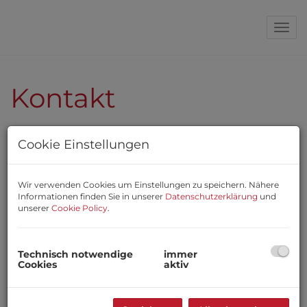
Nav
Kontakt
Wir freuen uns auf Ihre
Cookie Einstellungen
Anfrage
Wir verwenden Cookies um Einstellungen zu speichern. Nähere
Informationen finden Sie in unserer
Datenschutzerklärung
und
E-Mail
unserer
Cookie Policy
.
Anrede
Technisch notwendige
immer
Cookies
aktiv
Vorname