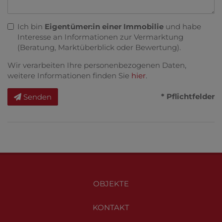
Ich bin
Eigentümer:in einer Immobilie
und habe
Interesse an Informationen zur Vermarktung
(Beratung, Marktüberblick oder Bewertung).
Wir verarbeiten Ihre personenbezogenen Daten,
weitere Informationen finden Sie
hier
.
* Pflichtfelder
Senden
OBJEKTE
KONTAKT