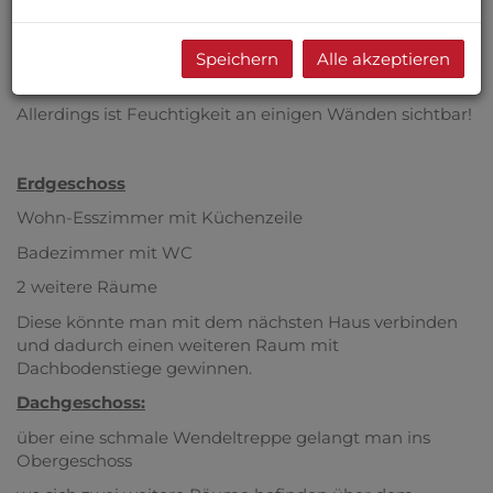
Baujahr ist unbekannt - Wände 50 cm !!!!
Bestätigung der Gemeinde liegt vor, dass das Haus vor
Speichern
Alle akzeptieren
1970 erbaut wurde!
Allerdings ist Feuchtigkeit an einigen Wänden sichtbar!
Erdgeschoss
Wohn-Esszimmer mit Küchenzeile
Badezimmer mit WC
2 weitere Räume
Diese könnte man mit dem nächsten Haus verbinden
und dadurch einen weiteren Raum mit
Dachbodenstiege gewinnen.
Dachgeschoss:
über eine schmale Wendeltreppe gelangt man ins
Obergeschoss