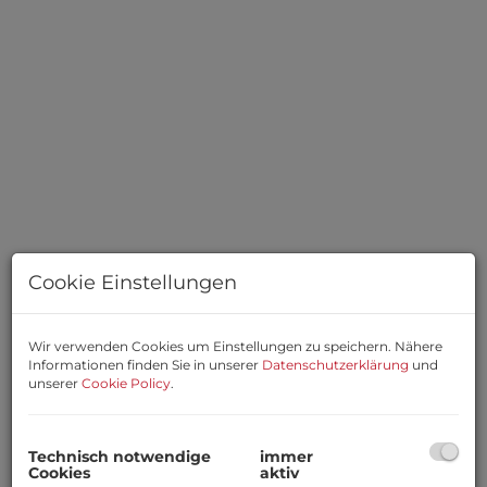
Cookie Einstellungen
Beschreibung
Wir verwenden Cookies um Einstellungen zu speichern. Nähere
Informationen finden Sie in unserer
Datenschutzerklärung
und
unserer
Cookie Policy
.
Das ist die Gelegenheit für schmale Brieftaschen!!
Häuserzeile mit insgesamt 3 Häuser in sehr guter,
Technisch notwendige
immer
Cookies
aktiv
ruhiger Lage mitten in Stoob