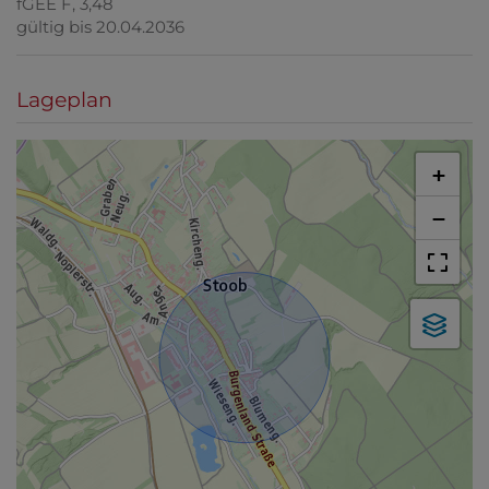
fGEE
F, 3,48
gültig bis
20.04.2036
Lageplan
+
−